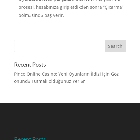
prosesi, hesabınıza giriş etdikdən sonra “Çıxarma”
bölməsində baş verir.
Recent Posts
Pinco Online Casino: Yeni Oyunların İldizi için Göz
önündə Tutmalı olduğunuz Yerlər
Recent Posts