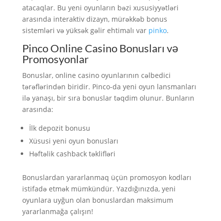
atacaqlar. Bu yeni oyunların bəzi xususiyyətləri
arasında interaktiv dizayn, mürəkkəb bonus
sistemləri və yüksək gəlir ehtimalı var
pinko
.
Pinco Online Casino Bonusları və
Promosyonlar
Bonuslar, online casino oyunlarının cəlbedici
tərəflərindən biridir. Pinco-da yeni oyun lansmanları
ilə yanaşı, bir sıra bonuslar təqdim olunur. Bunların
arasında:
İlk depozit bonusu
Xüsusi yeni oyun bonusları
Həftəlik cashback təklifləri
Bonuslardan yararlanmaq üçün promosyon kodları
istifadə etmək mümkündür. Yazdığınızda, yeni
oyunlara uyğun olan bonuslardan maksimum
yararlanmağa çalışın!